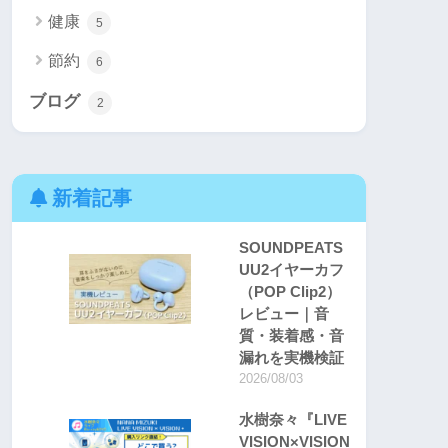
健康
5
節約
6
ブログ
2
新着記事
SOUNDPEATS
UU2イヤーカフ
（POP Clip2）
レビュー｜音
質・装着感・音
漏れを実機検証
2026/08/03
水樹奈々『LIVE
VISION×VISION