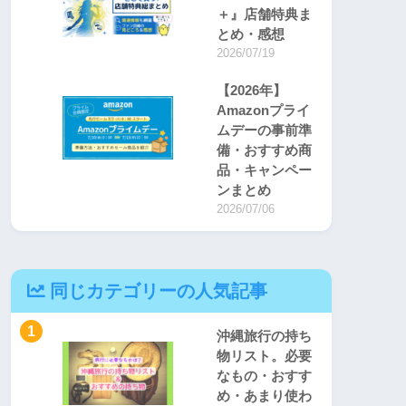
＋』店舗特典ま
とめ・感想
2026/07/19
【2026年】
Amazonプライ
ムデーの事前準
備・おすすめ商
品・キャンペー
ンまとめ
2026/07/06
同じカテゴリーの人気記事
1
沖縄旅行の持ち
物リスト。必要
なもの・おすす
め・あまり使わ