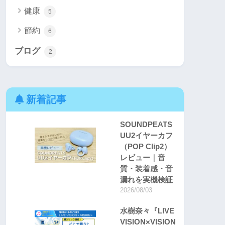
健康
5
節約
6
ブログ
2
新着記事
SOUNDPEATS
UU2イヤーカフ
（POP Clip2）
レビュー｜音
質・装着感・音
漏れを実機検証
2026/08/03
水樹奈々『LIVE
VISION×VISION