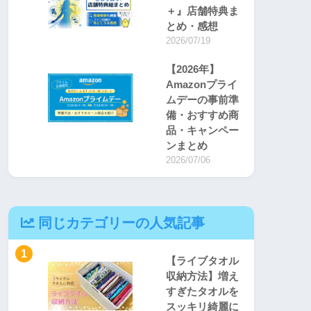
＋』店舗特典ま
とめ・感想
2026/07/19
【2026年】
Amazonプライ
ムデーの事前準
備・おすすめ商
品・キャンペー
ンまとめ
2026/07/06
同じカテゴリーの人気記事
1
【ライブタオル
収納方法】増え
すぎたタオルを
スッキリ綺麗に