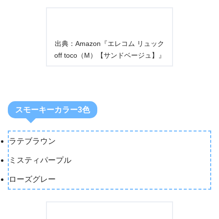
出典：Amazon『エレコム リュック
off toco（M）【サンドベージュ】』
スモーキーカラー3色
ラテブラウン
ミスティパープル
ローズグレー