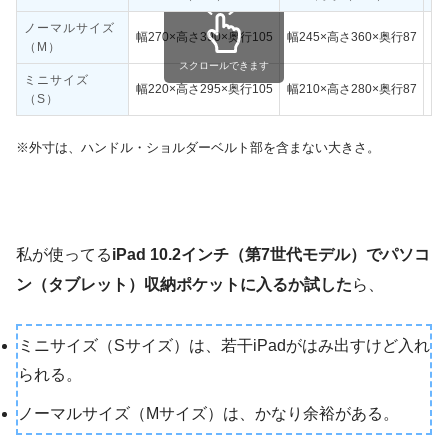
ノーマルサイズ
幅270×高さ390×奥行105
幅245×高さ360×奥行87
幅
（M）
スクロールできます
ミニサイズ
幅220×高さ295×奥行105
幅210×高さ280×奥行87
幅
（S）
※外寸は、ハンドル・ショルダーベルト部を含まない大きさ。
私が使ってる
iPad 10.2インチ（第7世代モデル）でパソコ
ン（タブレット）収納ポケットに入るか試した
ら、
ミニサイズ（Sサイズ）は、若干iPadがはみ出すけど入れ
られる。
ノーマルサイズ（Mサイズ）は、かなり余裕がある。