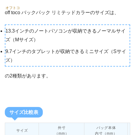
オフトコ
off toco
バックパック リミテッドカラーのサイズは、
13.3インチのノートパソコンが収納できるノーマルサイ
ズ（Mサイズ）
9.7インチのタブレットが収納できるミニサイズ（Sサイ
ズ）
の2種類があります。
サイズ比較表
外寸
バッグ本体
P
サイズ
（mm）
内寸（mm）