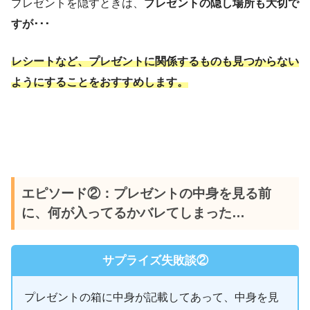
プレゼントを隠すときは、
プレゼントの隠し場所も大切で
すが･･･
レシートなど、プレゼントに関係するものも見つからない
ようにすることをおすすめします。
エピソード②：プレゼントの中身を見る前
に、何が入ってるかバレてしまった…
サプライズ失敗談②
プレゼントの箱に中身が記載してあって、中身を見