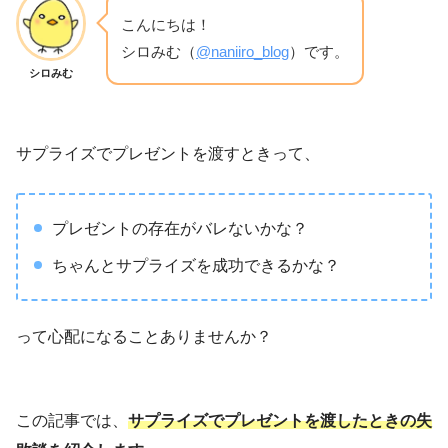
こんにちは！
シロみむ（
@naniiro_blog
）です。
シロみむ
サプライズでプレゼントを渡すときって、
プレゼントの存在がバレないかな？
ちゃんとサプライズを成功できるかな？
って心配になることありませんか？
この記事では、
サプライズでプレゼントを渡したときの失