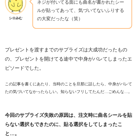
ネジが付いてる面にも曲名が書かれたシー
ルが貼ってあって、気づいてないふりする
の大変だったな（笑）
シロみむ
プレゼントを渡すまでのサプライズは大成功だったもの
の、プレゼントを開けてる途中で中身がバレてしまったエ
ピソードでした。
この記事を書くにあたり、当時のことを旦那に話したら、中身がバレて
たの気づいてなかったらしい。知らないフリしてたんだ…ごめんな…。
今回のサプライズ失敗の原因は、注文時に曲名シールを貼
らない選択もできたのに、貼る選択をしてしまったこ
と…。