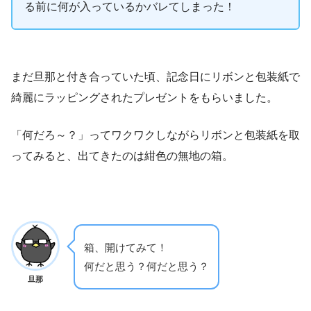
る前に何が入っているかバレてしまった！
まだ旦那と付き合っていた頃、記念日にリボンと包装紙で
綺麗にラッピングされたプレゼントをもらいました。
「何だろ～？」ってワクワクしながらリボンと包装紙を取
ってみると、出てきたのは紺色の無地の箱。
箱、開けてみて！
何だと思う？何だと思う？
旦那