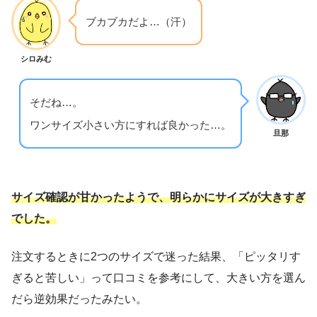
ブカブカだよ…（汗）
シロみむ
そだね…。
ワンサイズ小さい方にすれば良かった…。
旦那
サイズ確認が甘かったようで、明らかにサイズが大きすぎ
でした。
注文するときに2つのサイズで迷った結果、「ピッタリす
ぎると苦しい」って口コミを参考にして、大きい方を選ん
だら逆効果だったみたい。