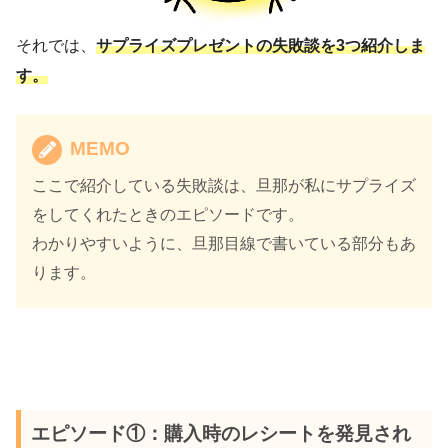
それでは、
サプライズプレゼントの失敗談を3つ紹介しま
す。
MEMO
ここで紹介している失敗談は、旦那が私にサプライズ
をしてくれたときのエピソードです。
わかりやすいように、旦那目線で書いている部分もあ
ります。
エピソード①：購入時のレシートを発見され