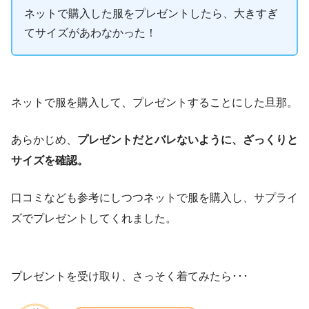
ネットで購入した服をプレゼントしたら、大きすぎ
てサイズがあわなかった！
ネットで服を購入して、プレゼントすることにした旦那。
あらかじめ、
プレゼントだとバレないように、ざっくりと
サイズを確認。
口コミなども参考にしつつネットで服を購入し、サプライ
ズでプレゼントしてくれました。
プレゼントを受け取り、さっそく着てみたら･･･